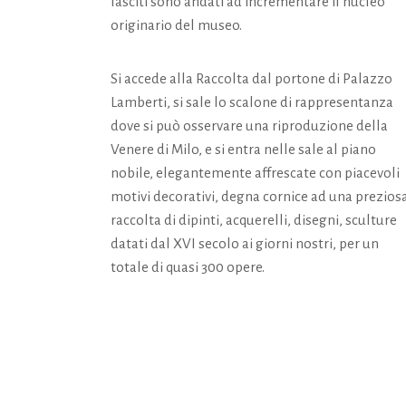
lasciti sono andati ad incrementare il nucleo
originario del museo.
Si accede alla Raccolta dal portone di Palazzo
Lamberti, si sale lo scalone di rappresentanza
dove si può osservare una riproduzione della
Venere di Milo, e si entra nelle sale al piano
nobile, elegantemente affrescate con piacevoli
motivi decorativi, degna cornice ad una prezios
raccolta di dipinti, acquerelli, disegni, sculture
datati dal XVI secolo ai giorni nostri, per un
totale di quasi 300 opere.