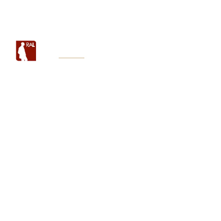
Apertura su appuntamento
Via Felice Cavallotti, 6, 268
HOME
LA FONDAZIONE
IL P