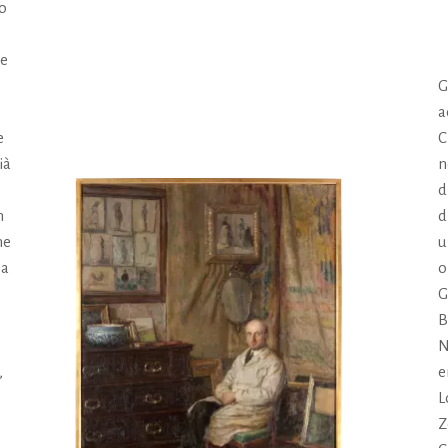
zo
re
G
a
e
C
ià
n
d
n
d
ne
u
la
o
G
B
N
,
e
L
Z