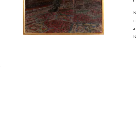
C
N
n
a
N
a