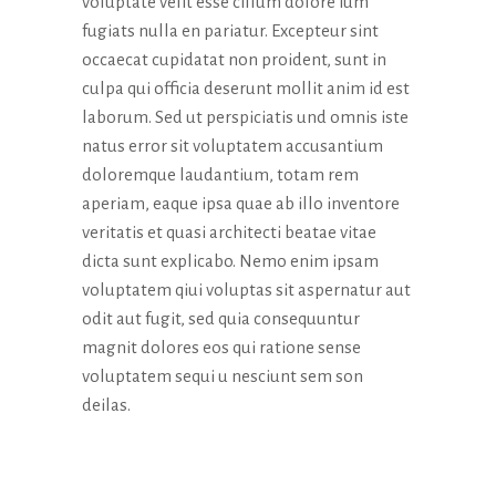
voluptate velit esse cillum dolore ium
fugiats nulla en pariatur. Excepteur sint
occaecat cupidatat non proident, sunt in
culpa qui officia deserunt mollit anim id est
laborum. Sed ut perspiciatis und omnis iste
natus error sit voluptatem accusantium
doloremque laudantium, totam rem
aperiam, eaque ipsa quae ab illo inventore
veritatis et quasi architecti beatae vitae
dicta sunt explicabo. Nemo enim ipsam
voluptatem qiui voluptas sit aspernatur aut
odit aut fugit, sed quia consequuntur
magnit dolores eos qui ratione sense
voluptatem sequi u nesciunt sem son
deilas.