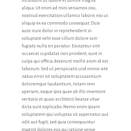
incididunt ut labore et dolore magna
aliqua. Ut enim ad mini veniamos oisi,
nostrud exercitation ullamco laboris nisi ut
aliquip ex ea commodo consequat. Duis
aute irure dolor in reprehenderit in
voluptate velit esse cillum dolore ium
fugiats nulla en pariatur. Excepteur sint
occaecat cupidatat non proident, sunt in
culpa qui officia deserunt mollit anim id est
laborum. Sed ut perspiciatis und omnis iste
natus error sit voluptatem accusantium
doloremque laudantium, totam rem
aperiam, eaque ipsa quae ab illo inventore
veritatis et quasi architecti beatae vitae
dicta sunt explicabo. Nemo enim ipsam
voluptatem qiui voluptas sit aspernatur aut
odit aut fugit, sed quia consequuntur
magnit dolores eos qui ratione sense